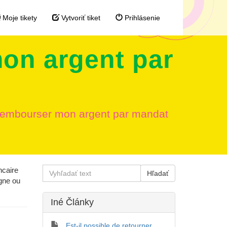
Moje tikety
Vytvoriť tiket
Prihlásenie
mon argent par
e rembourser mon argent par mandat
ncaire
igne ou
Iné Články
Est-il possible de retourner,