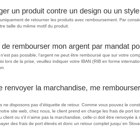
er un produit contre un design ou un style 
niquement de retourner les produits avec remboursement. Par conséqu
re taille du même motif du produit.
le de rembourser mon argent par mandat po
’est pas possible, l’argent ne peut être remboursé que sur votre com
si lors de la prise, veuillez indiquer votre IBAN (RIB en forme internati
on.
de renvoyer la marchandise, me remboursere
ne disposons pas d'étiquette de retour. Comme vous pouvez le consta
notre site web, chez nous, le client prend en charge les frais de port lo
u client ou s'il n'aime pas la marchandise, celle-ci doit être renvoyée à 
payer des frais de port élevés et donc un retour complet jusqu´en Slova