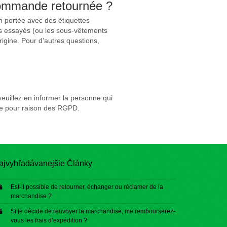
 commande retournée ?
n portée avec des étiquettes
ts essayés (ou les sous-vêtements
igine. Pour d'autres questions,
uillez en informer la personne qui
de pour raison des RGPD.
ajvyhľadávanejšie Články
Est-il possible de retourner, échanger ou réclamer de la
marchandise ?
Si je décide de renvoyer la marchandise, me rembourserez-
vous les frais d’expédition ?