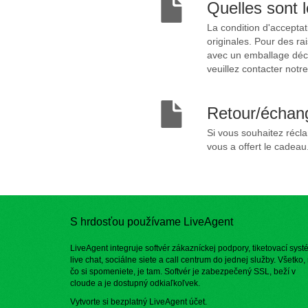
Quelles sont 
La condition d'acceptat
originales. Pour des r
avec un emballage déch
veuillez contacter notre
Retour/échang
Si vous souhaitez récl
vous a offert le cadea
S hrdosťou používame LiveAgent
LiveAgent integruje softvér zákazníckej podpory, tiketovací syst
live chat, sociálne siete a call centrum do jednej služby. Všetko,
čo si spomeniete, je tam. Softvér je zabezpečený SSL, beží v
cloude a je dostupný odkiaľkoľvek.
Vytvorte si bezplatný
LiveAgent účet
.