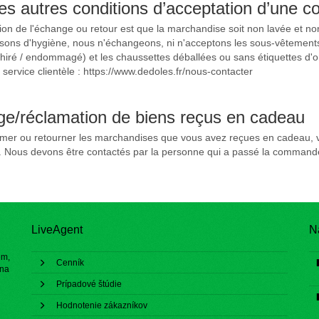
les autres conditions d’acceptation d’une
ion de l'échange ou retour est que la marchandise soit non lavée et no
aisons d'hygiène, nous n'échangeons, ni n'acceptons les sous-vêtemen
iré / endommagé) et les chaussettes déballées ou sans étiquettes d'or
 service clientèle : https://www.dedoles.fr/nous-contacter
e/réclamation de biens reçus en cadeau
amer ou retourner les marchandises que vous avez reçues en cadeau, ve
u. Nous devons être contactés par la personne qui a passé la comman
LiveAgent
N
ém,
Cenník
 na
Prípadové štúdie
Hodnotenie zákazníkov